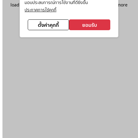
มอบประสบการณ์การใช้งานที่ดียิ่งขึ้น
loading
www.ktc.co.th
(see the
browser console
for more
ประกาศการใช้คุกกี้
information).
ตั้งค่าคุกกี้
ยอมรับ