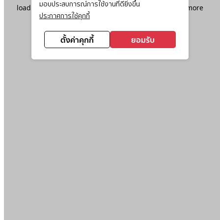
มอบประสบการณ์การใช้งานที่ดียิ่งขึ้น
loading
www.ktc.co.th
(see the
browser console
for more
ประกาศการใช้คุกกี้
information).
ตั้งค่าคุกกี้
ยอมรับ