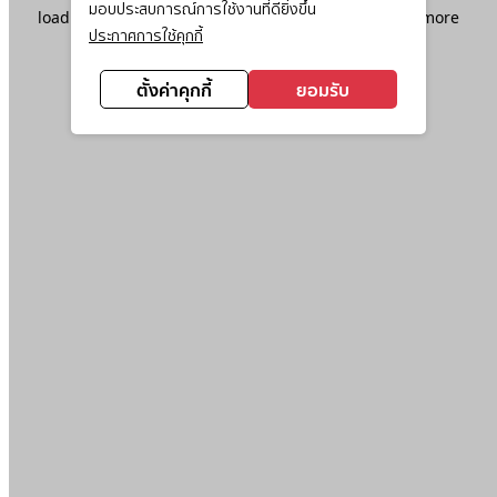
มอบประสบการณ์การใช้งานที่ดียิ่งขึ้น
loading
www.ktc.co.th
(see the
browser console
for more
ประกาศการใช้คุกกี้
information).
ตั้งค่าคุกกี้
ยอมรับ