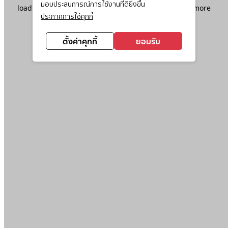
มอบประสบการณ์การใช้งานที่ดียิ่งขึ้น
loading
www.ktc.co.th
(see the
browser console
for more
ประกาศการใช้คุกกี้
information).
ตั้งค่าคุกกี้
ยอมรับ