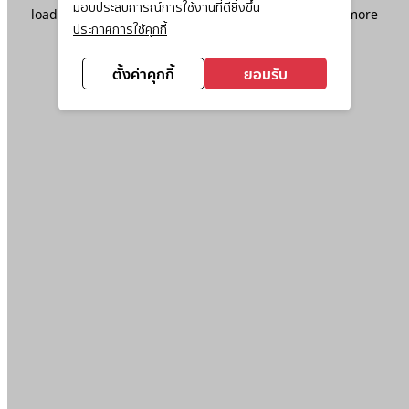
มอบประสบการณ์การใช้งานที่ดียิ่งขึ้น
loading
www.ktc.co.th
(see the
browser console
for more
ประกาศการใช้คุกกี้
information).
ตั้งค่าคุกกี้
ยอมรับ