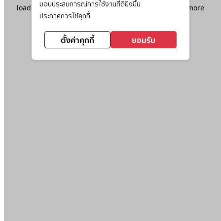
มอบประสบการณ์การใช้งานที่ดียิ่งขึ้น
loading
www.ktc.co.th
(see the
browser console
for more
ประกาศการใช้คุกกี้
information).
ตั้งค่าคุกกี้
ยอมรับ